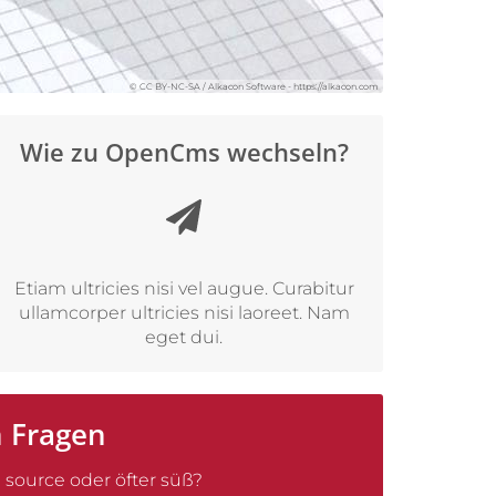
© CC BY-NC-SA / Alkacon Software - https://alkacon.com
Wie zu OpenCms wechseln?
Etiam ultricies nisi vel augue. Curabitur
ullamcorper ultricies nisi laoreet. Nam
eget dui.
n Fragen
source oder öfter süß?