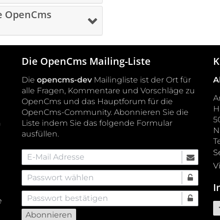
ue OpenCms
Die OpenCms Mailing-Liste
K
Die
opencms-dev
Mailingliste ist der Ort für
A
alle Fragen, Kommentare und Vorschläge zu
A
OpenCms und das Hauptforum für die
H
OpenCms-Community. Abonnieren Sie die
5
h
Liste indem Sie das folgende Formular
ausfüllen.
T
S
Email Address
V
Pick a password
I
Confirm password
e