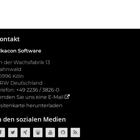
ontakt
lkacon Software
n der Wachsfabrik 13
ahnwald
0996
Köln
NRW
Deutschland
elefon:
+49 2236 / 3826-0
enden Sie uns eine E-Mail
isitenkarte herunterladen
n den sozialen Medien
OpenCms auf Facebook
OpenCms auf Twitter
OpenCms auf Xing
OpenCms auf SlideShare
OpenCms auf YouTube
OpenCms Quellcode auf GitH
OpenCms RSS News Fee