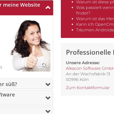
Warum ist diese ph
ür meine Website
Was passiert wenn
findet?
Warum ist das Mer
Kann ich OpenCms
Träumen Androiden
Professionelle 
Unsere Adresse:
us
Alkacon Software GmbH
An der Wachsfabrik 13
50996 Köln
er süß?
Zum Kontaktformular
ftware